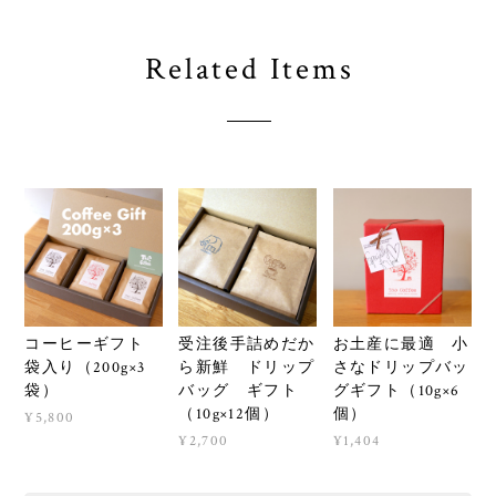
Related Items
コーヒーギフト
受注後手詰めだか
お土産に最適 小
袋入り（200g×3
ら新鮮 ドリップ
さなドリップバッ
袋）
バッグ ギフト
グギフト（10g×6
（10g×12個）
個）
¥5,800
¥2,700
¥1,404