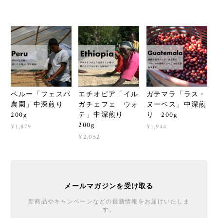
ペルー「フェスパ
エチオピア「イル
ガテマラ「ラス・
農園」中深煎り
ガチェフェ ウォ
ヌーベス」中深煎
200g
テ」中深煎り
り 200g
200g
¥1,879
¥1,944
¥2,052
メールマガジンを受け取る
新商品やキャンペーンなどの最新情報をお届けいたしま
す。